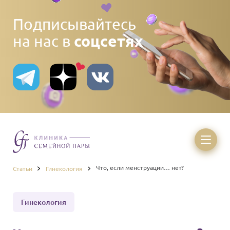
Подписывайтесь
соцсетях
на нас в
Что, если менструации… нет?
Статьи
Гинекология
Гинекология