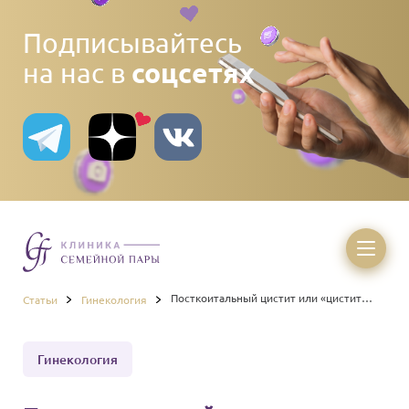
Подписывайтесь
соцсетях
на нас в
Посткоитальный цистит или «цистит
Статьи
Гинекология
медового месяца»
Гинекология