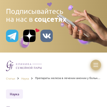
Подписывайтесь
соцсетях
на нас в
Препараты железа в лечении анемии у больных
Статьи
Наука
с хронической почечной недостаточностью
(ХПН)
Наука