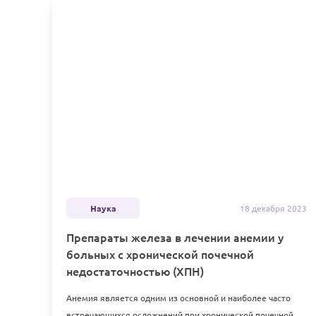
Наука
18 декабря
2023
Препараты железа в лечении анемии у
больных с хронической почечной
недостаточностью (ХПН)
Анемия является одним из основной и наиболее часто
встречающихся осложнений при хронической почечной