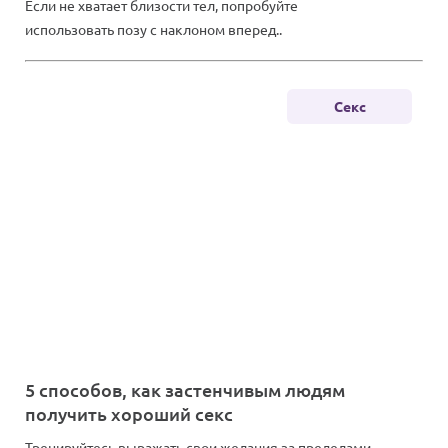
Если не хватает близости тел, попробуйте
использовать позу с наклоном вперед..
Секс
5 способов, как застенчивым людям
получить хороший секс
Тренируйтесь выражать свои желания за пределами